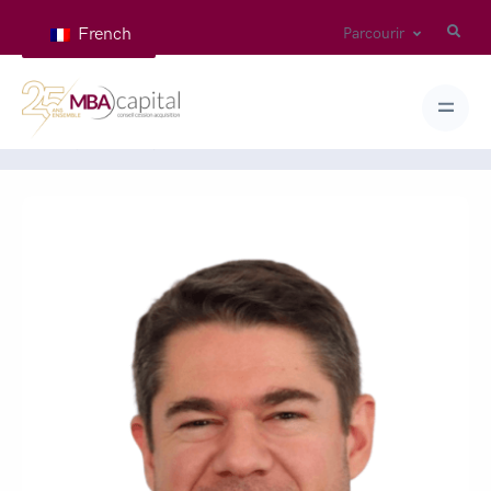
French
Parcourir
Home
Teams
BURDEN Marc