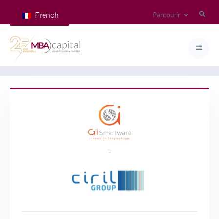
French
Parcourir
Home
Deals
GISMARTWARE cédée à CIRIL GROUP
-