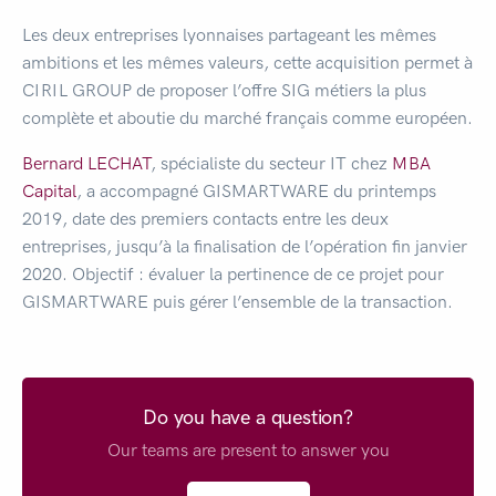
Les deux entreprises lyonnaises partageant les mêmes
ambitions et les mêmes valeurs, cette acquisition permet à
CIRIL GROUP de proposer l’offre SIG métiers la plus
complète et aboutie du marché français comme européen.
Bernard LECHAT
, spécialiste du secteur IT chez
MBA
Capital
, a accompagné GISMARTWARE du printemps
2019, date des premiers contacts entre les deux
entreprises, jusqu’à la finalisation de l’opération fin janvier
2020. Objectif : évaluer la pertinence de ce projet pour
GISMARTWARE puis gérer l’ensemble de la transaction.
Do you have a question?
Our teams are present to answer you