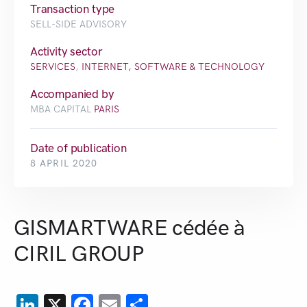
Transaction type
SELL-SIDE ADVISORY
Activity sector
SERVICES
,
INTERNET, SOFTWARE & TECHNOLOGY
Accompanied by
MBA CAPITAL
PARIS
Date of publication
8 APRIL 2020
GISMARTWARE cédée à
CIRIL GROUP
LinkedIn
X
Facebook
Email
Share