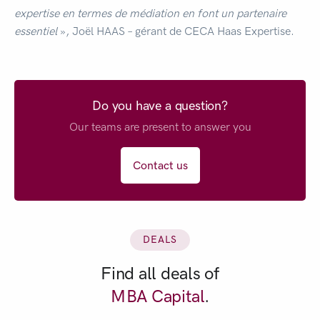
expertise en
termes
de médiation en font un partenaire
essentiel
», Joël HAAS – gérant de CECA Haas Expertise.
Do you have a question?
Our teams are present to answer you
Contact us
DEALS
Find all deals of
MBA Capital
.