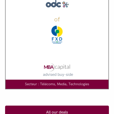
of
advised buy-side
Secteur : Télécoms, Media, Technologies
All our deals