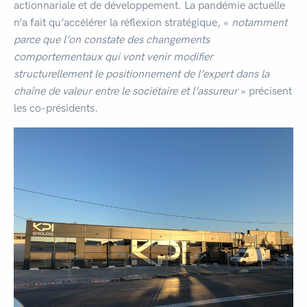
actionnariale et de développement. La pandémie actuelle
n’a fait qu’accélérer la réflexion stratégique, «
notamment
parce que l’on constate des changements
comportementaux qui vont venir modifier
structurellement le positionnement de l’expert dans la
chaîne de valeur entre le sociétaire et l’assureur
» précisent
les co-présidents.