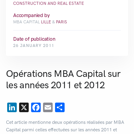
CONSTRUCTION AND REAL ESTATE
Accompanied by
MBA CAPITAL
LILLE
&
PARIS
Date of publication
26 JANUARY 2011
Opérations MBA Capital sur
les années 2011 et 2012
LinkedIn
X
Facebook
Email
Share
Cet article mentionne deux opérations réalisées par MBA
Capital parmi celles effectuées sur les années 2011 et