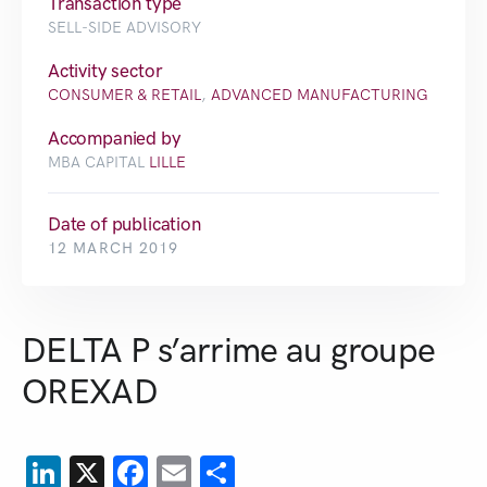
Transaction type
SELL-SIDE ADVISORY
Activity sector
CONSUMER & RETAIL
,
ADVANCED MANUFACTURING
Accompanied by
MBA CAPITAL
LILLE
Date of publication
12 MARCH 2019
DELTA P s’arrime au groupe
OREXAD
LinkedIn
X
Facebook
Email
Share