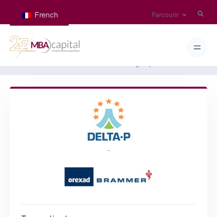
French
Parcourir
Home
Deals
DELTA P s’arrime au groupe OREXAD
-