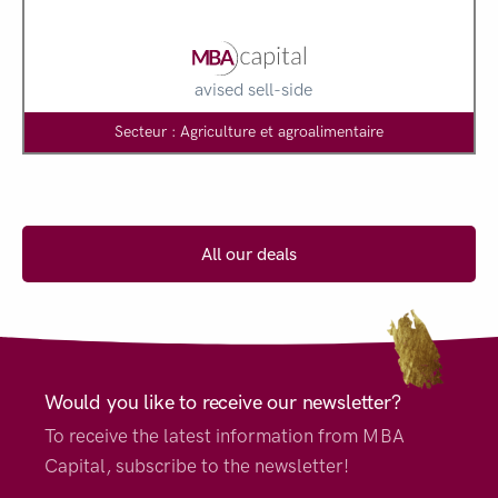
avised sell-side
Secteur : Agriculture et agroalimentaire
All our deals
Would you like to receive our newsletter?
To receive the latest information from MBA
Capital, subscribe to the newsletter!