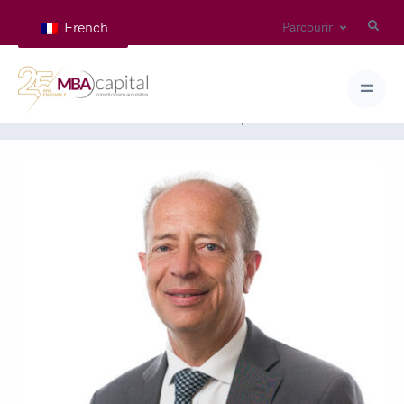
French
Parcourir
Home
Teams
GOZLAN Dominique