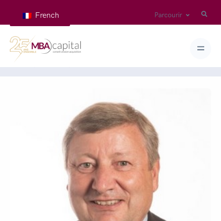
French
Parcourir
Home
Teams
JUGUET Vincent