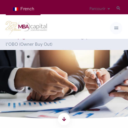
French
Parcourir
Homepage
>
News
>
Les leviers stratégique et humain de
l’OBO (Owner Buy Out)