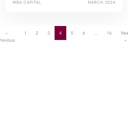
MBA CAPITAL
MARCH 2024
«
1
2
3
4
5
6
…
16
Nex
Previous
»