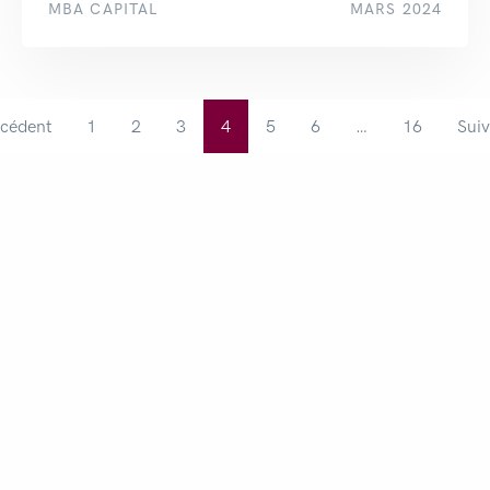
MBA CAPITAL
MARS 2024
écédent
1
2
3
4
5
6
…
16
Suiv