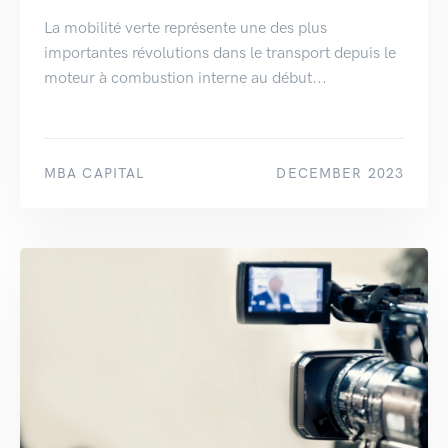
La mobilité verte représente une des plus
importantes révolutions dans le transport depuis le
moteur à combustion interne au début...
MBA CAPITAL
DECEMBER 2023