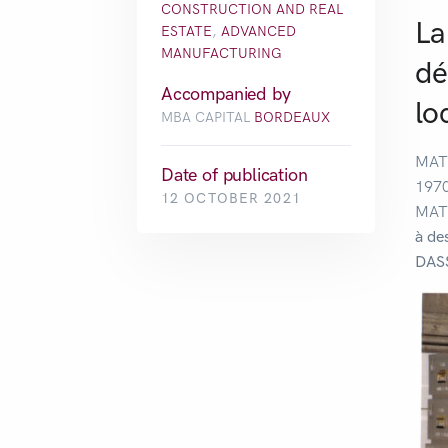
CONSTRUCTION AND REAL
La
ESTATE
,
ADVANCED
MANUFACTURING
dé
Accompanied by
lo
MBA CAPITAL
BORDEAUX
MATI
Date of publication
1970
12 OCTOBER 2021
MATI
à de
DAS