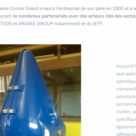
me Corine Grelot a repris l’entreprise de son père en 2000 et a
aurant de
nombreux partenariats avec des acteurs clés des secteu
TION et ARIANE GROUP notamment) et du BTP.
Aujourd’h
que spéci
spécifiqu
composite
polystyrè
personnal
routier, 
spécifique
égalemen
différent