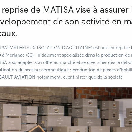
 reprise de MATISA vise à assurer l
veloppement de son activité en m
caux.
SA (MATERIAUX ISOLATION D’AQUITAINE) est une entreprise fa
 à Mérignac (33). Initialement spécialisée dans
la production de 
SA a su adapter son offre au marché et se diversifier dès le déb
stination du secteur aéronautique : production de pièces d’habill
SAULT AVIATION
notamment, client historique de la société.