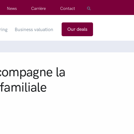
News
Carrière
Contact
Our deals
ring
Business valuation
compagne la
familiale