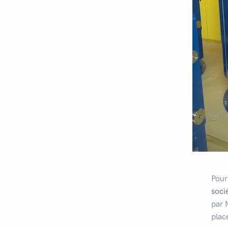
Pour
soci
par 
plac