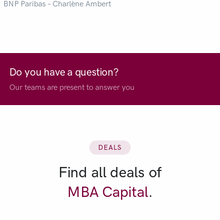
BNP Paribas – Charlène Ambert
Do you have a question?
Our teams are present to answer you
DEALS
Find all deals of
MBA Capital
.