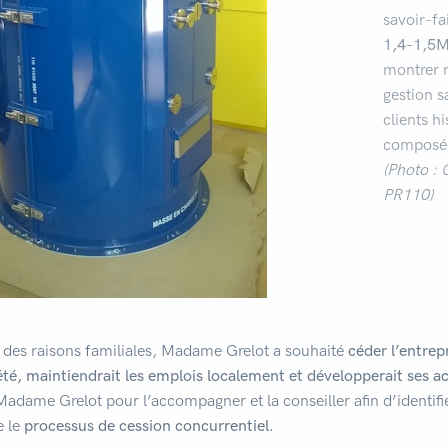
savoir-fa
1,4-1,5
montrer r
gestion s
clients h
composée 
(Photo : 
PR110)
 des raisons familiales, Madame Grelot a souhaité
céder l’entrep
été, maintiendrait les emplois localement et développerait ses ac
Madame Grelot pour l’accompagner et la conseiller afin d’identifie
e le
processus de cession concurrentiel.