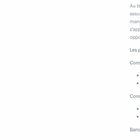
Au t
assu
mana
s’ap
oppo
Les p
Cons
Cons
Banq