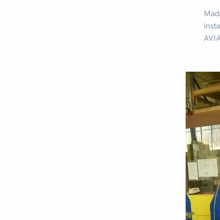
Mada
inst
AVIA