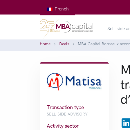
French
Sell-side a
Home
Deals
MBA Capital Bordeaux accomp
M
t
d
Transaction type
SELL-SIDE ADVISORY
Activity sector