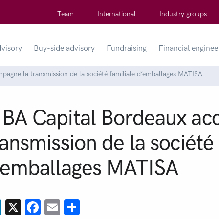
Team
International
Industry groups
dvisory
Buy-side advisory
Fundraising
Financial enginee
agne la transmission de la société familiale d’emballages MATISA
BA Capital Bordeaux ac
ransmission de la société 
’emballages MATISA
LinkedIn
X
Facebook
Email
Share