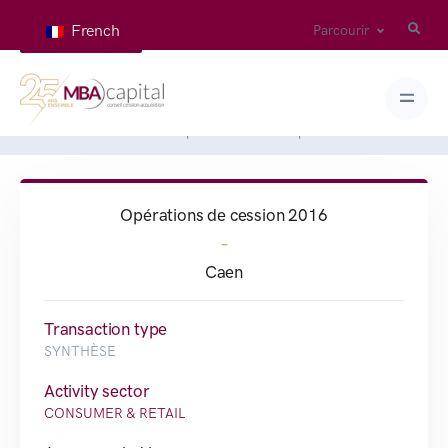
French
Parcourir
Home
Deals
Les Opérations MBA Capital Caen de 2016
Opérations de cession 2016
-
Caen
Transaction type
SYNTHÈSE
Activity sector
CONSUMER & RETAIL