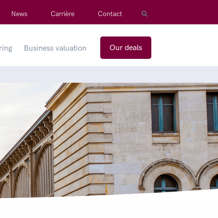
News
Carrière
Contact
Our deals
ring
Business valuation