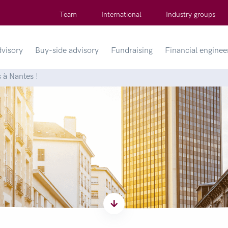
Team
International
Industry groups
dvisory
Buy-side advisory
Fundraising
Financial enginee
 à Nantes !