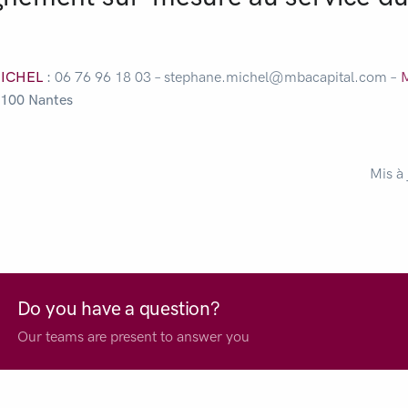
MICHEL
:
06 76 96 18 03 – stephane.michel@mbacapital.com –
M
4 100 Nantes
Mis à
Do you have a question?
Our teams are present to answer you