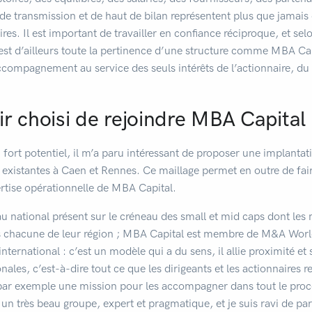
e transmission et de haut de bilan représentent plus que jamais
ires. Il est important de travailler en confiance réciproque, et se
C’est d’ailleurs toute la pertinence d’une structure comme MBA Ca
ccompagnement au service des seuls intérêts de l’actionnaire, du 
r choisi de rejoindre MBA Capital
fort potentiel, il m’a paru intéressant de proposer une implanta
 existantes à Caen et Rennes. Ce maillage permet en outre de fair
ertise opérationnelle de MBA Capital.
u national présent sur le créneau des small et mid caps dont le
s chacune de leur région ; MBA Capital est membre de M&A Worl
nternational : c’est un modèle qui a du sens, il allie proximité et
onales, c’est-à-dire tout ce que les dirigeants et les actionnaires
 par exemple une mission pour les accompagner dans tout le proc
un très beau groupe, expert et pragmatique, et je suis ravi de par