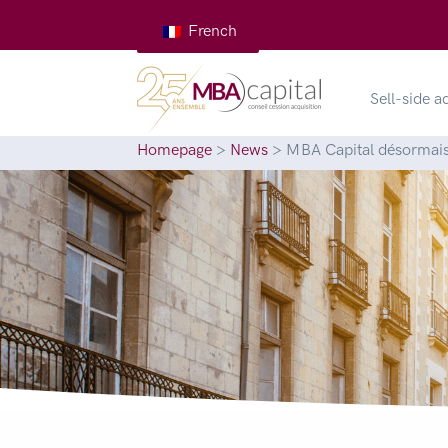
French
Sell-side a
Homepage
>
News
>
MBA Capital désormais