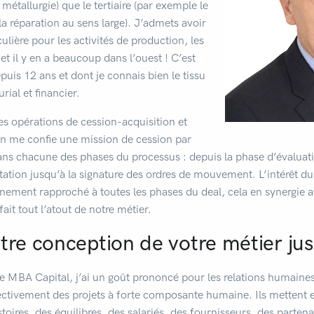
métallurgie) que le tertiaire (par exemple le
 la réparation au sens large). J’admets avoir
ulière pour les activités de production, les
 et il y en a beaucoup dans l’ouest ! C’est
puis 12 ans et dont je connais bien le tissu
ial et financier.
es opérations de cession-acquisition et
’on me confie une mission de cession par
ans chacune des phases du processus : depuis la phase d’évaluati
on jusqu’à la signature des ordres de mouvement. L’intérêt du 
ment rapproché à toutes les phases du deal, cela en synergie av
fait tout l’atout de notre métier.
otre conception de votre métier ju
BA Capital, j’ai un goût prononcé pour les relations humaines.
ectivement des projets à forte composante humaine. Ils mettent e
stoires, des équilibres, des salariés, des fournisseurs, des parte