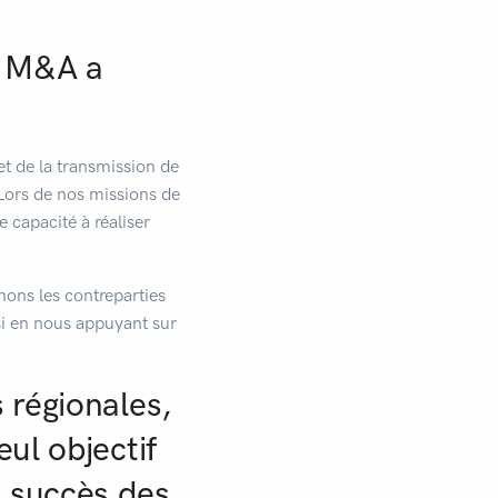
u M&A a
jet de la transmission de
 Lors de nos missions de
e capacité à réaliser
hons les contreparties
ussi en nous appuyant sur
 régionales,
ul objectif
 succès des