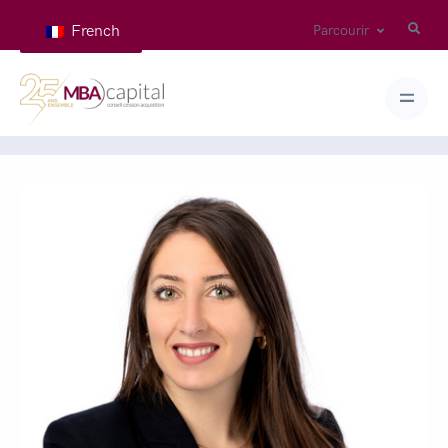
French
Parcourir
Home
Teams
KNIPPER Noémie