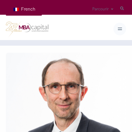
French
Parcourir
Home
Teams
KIM Pascal