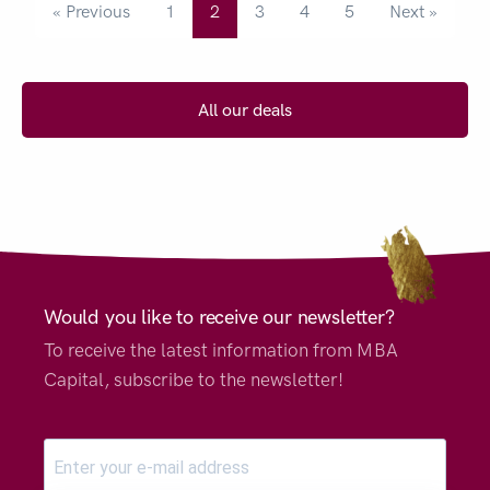
« Previous
1
2
3
4
5
Next »
All our deals
Would you like to receive our newsletter?
To receive the latest information from MBA
Capital, subscribe to the newsletter!