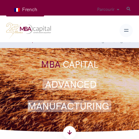
French
Parcourir
Home
Expertises
Advanced manufacturing
( Page 2 )
MBA
CAPITAL
ADVANCED
MANUFACTURING