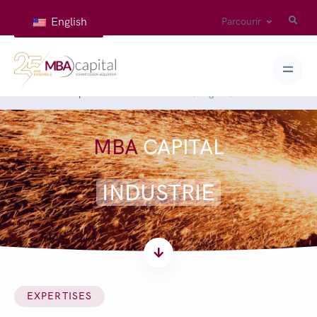
English
Parcourir
Accueil
Expertises
Industrie
( Page 2 )
MBA
CAPITAL
INDUSTRIE
EXPERTISES