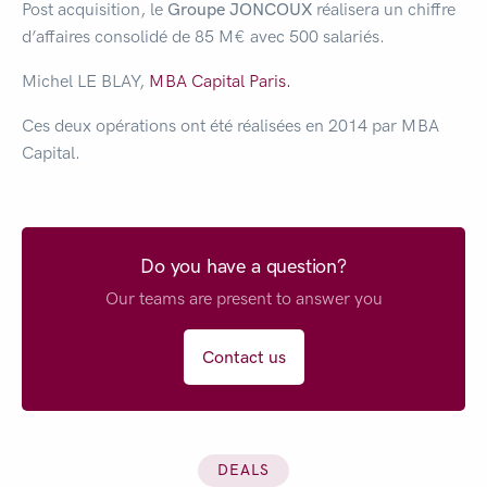
Post acquisition, le
Groupe JONCOUX
réalisera un chiffre
d’affaires consolidé de 85 M€ avec 500 salariés.
Michel LE BLAY,
MBA Capital Paris.
Ces deux opérations ont été réalisées en 2014 par MBA
Capital.
Do you have a question?
Our teams are present to answer you
Contact us
DEALS