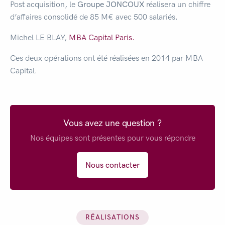
Post acquisition, le
Groupe JONCOUX
réalisera un chiffre
d’affaires consolidé de 85 M€ avec 500 salariés.
Michel LE BLAY,
MBA Capital Paris.
Ces deux opérations ont été réalisées en 2014 par MBA
Capital.
Vous avez une question ?
Nos équipes sont présentes pour vous répondre
Nous contacter
RÉALISATIONS