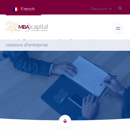
French
Parcourir
Homepage
>
News
>
Les typologies d’acquéreurs lors des
cessions d’entreprise