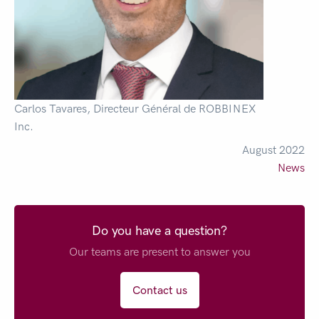
Carlos Tavares, Directeur Général de ROBBINEX
Inc.
August 2022
News
Do you have a question?
Our teams are present to answer you
Contact us