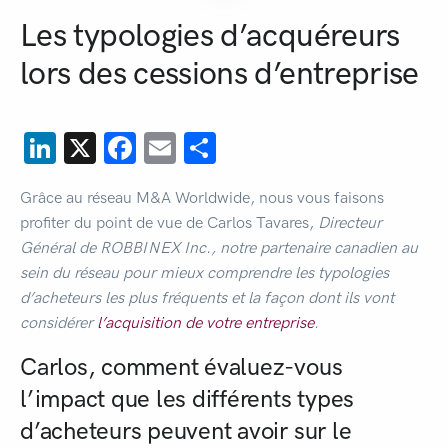
Les typologies d’acquéreurs
lors des cessions d’entreprise
LinkedIn
X
Facebook
Email
Share
Grâce au réseau M&A Worldwide, nous vous faisons
profiter du point de vue de Carlos Tavares,
Directeur
Général de ROBBINEX Inc., notre partenaire canadien au
sein du réseau pour mieux comprendre les typologies
d’acheteurs les plus fréquents et la façon dont ils vont
considérer
l’acquisition de votre entreprise
.
Carlos, comment évaluez-vous
l’impact que les différents types
d’acheteurs peuvent avoir sur le