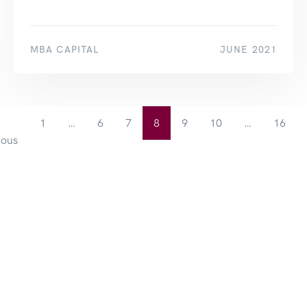
MBA CAPITAL
JUNE 2021
«
1
…
6
7
8
9
10
…
16
ious