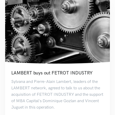
LAMBERT buys out FETROT INDUSTRY
Sylvana and Pierre-Alain Lambert, leaders of the
LAMBERT network, agreed to talk to us about the
acquisition of FETROT INDUSTRY and the support
of MBA Capital's Dominique Gozlan and Vincent
Juguet in this operation.