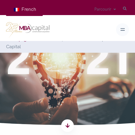
French
Parcourir
Homepage
>
News
>
2021, une bonne année pour MBA
Capital