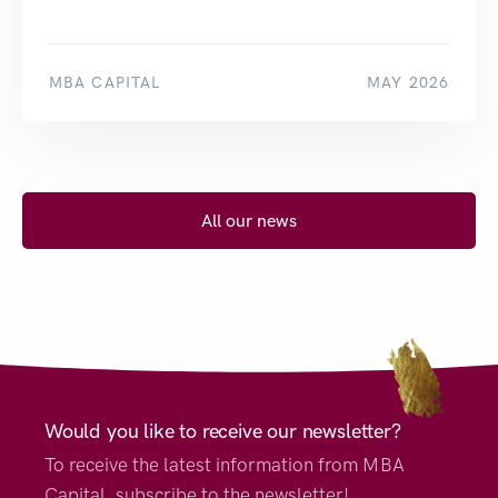
MBA CAPITAL
MAY 2026
All our news
Would you like to receive our newsletter?
To receive the latest information from MBA
Capital, subscribe to the newsletter!