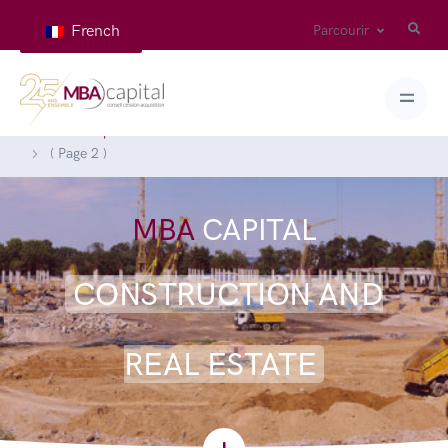
French
Parcourir
Home
Expertises
Construction and Real estate
( Page 2 )
MBA
CAPITAL
CONSTRUCTION AND
REAL ESTATE