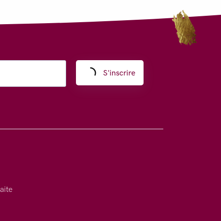
S'inscrire
aite