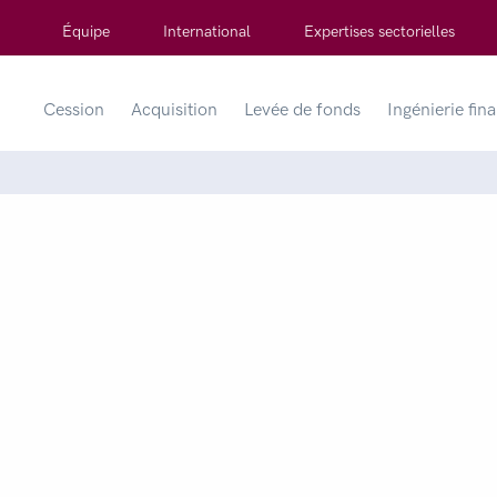
Équipe
International
Expertises sectorielles
Cession
Acquisition
Levée de fonds
Ingénierie fin
r