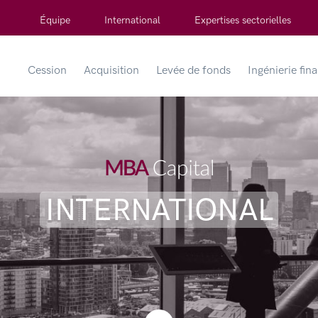
Équipe
International
Expertises sectorielles
Cession
Acquisition
Levée de fonds
Ingénierie fin
INTERNATIONAL