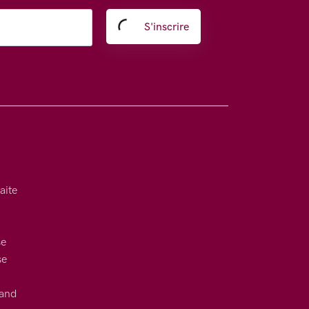
S'inscrire
aite
se
se
uand