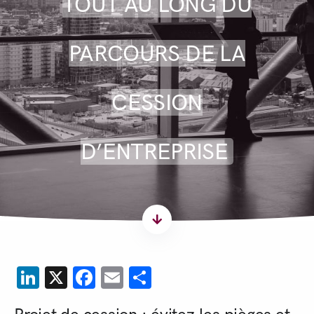
TOUT AU LONG DU
PARCOURS DE LA
CESSION
D’ENTREPRISE
LinkedIn
X
Facebook
Email
Partager