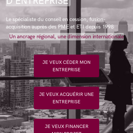
D’ENTREPRISE
Le spécialiste du conseil en cession, fusion-
acquisition auprès des PME et ETI depuis 1998
Un ancrage régional, une dimension internationale
JE VEUX CÉDER MON
ENTREPRISE
JE VEUX ACQUÉRIR UNE
ENTREPRISE
JE VEUX FINANCER