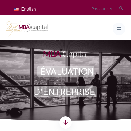
English
Parcourir
ÉVALUATION
D’ENTREPRISE