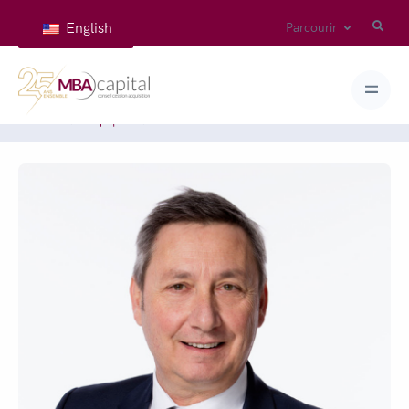
English
Parcourir
Accueil
Équipes
KNIPPER Bertrand