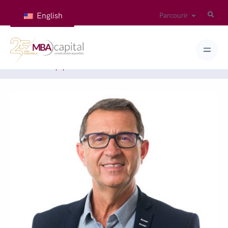
English
Parcourir
Accueil
Équipes
CHARLET Florent