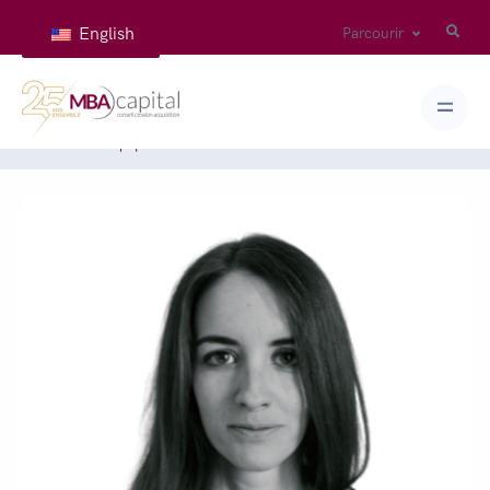
English
Parcourir
Accueil
Équipes
GONNORD Adeline