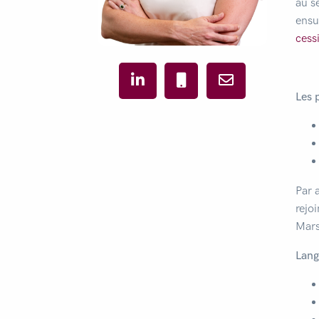
au s
ensu
cess
Les 
Par 
rejo
Mars
Lang