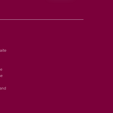
aite
se
se
uand