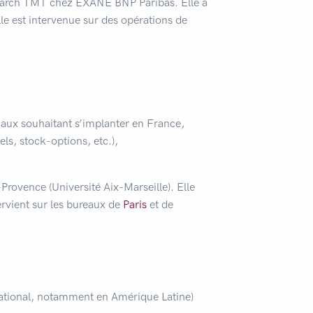
esearch TMT chez EXANE BNP Paribas. Elle a
le est intervenue sur des opérations de
onaux souhaitant s’implanter en France,
els, stock-options, etc.),
-Provence (Université Aix-Marseille). Elle
ervient sur les bureaux de
Paris
et de
rnational, notamment en Amérique Latine)