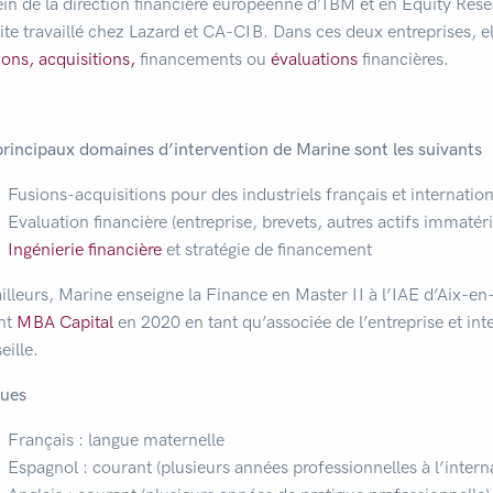
ein de la direction financière européenne d’IBM et en Equity R
ite travaillé chez Lazard et CA-CIB. Dans ces deux entreprises, el
ions,
acquisitions,
financements ou
évaluations
financières.
principaux domaines d’intervention de Marine sont les suivants
Fusions-acquisitions pour des industriels français et internati
Evaluation financière (entreprise, brevets, autres actifs immatéri
Ingénierie financière
et stratégie de financement
ailleurs, Marine enseigne la Finance en Master II à l’IAE d’Aix-en
int
MBA Capital
en 2020 en tant qu’associée de l’entreprise et int
eille.
ues
Français : langue maternelle
Espagnol : courant (plusieurs années professionnelles à l’inte