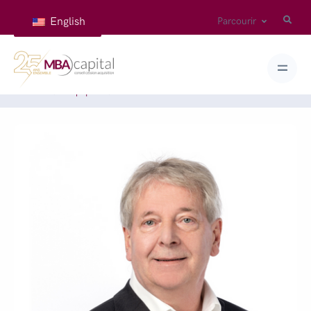
English
Parcourir
Accueil
Équipes
THENARD Pascal