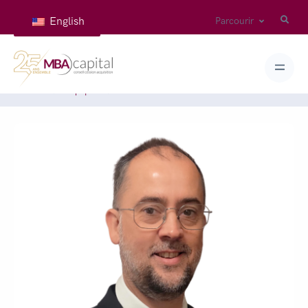
English
Parcourir
Accueil
Équipes
JOANNES Yannick