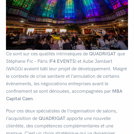
Ce sont sur ces qualités intrinsèques de
QUADRIGAT
que
Stéphane Pic – Pâris (
F4 EVENTS
) et Aube Jambart
(WAGG) avaient bâti leur projet de développement. Malgré
le contexte de crise sanitaire et l’annulation de certains
évènements, les négociations entreprises avant le
confinement se sont dénouées, accompagnées par
MBA
Capital Caen
.
Pour ces deux spécialistes de l’organisation de salons,
l’acquisition de
QUADRIGAT
apporte une nouvelle
clientèle, des compétences complémentaires et une
marque. C’est un choix stratégique qui va dynamiser