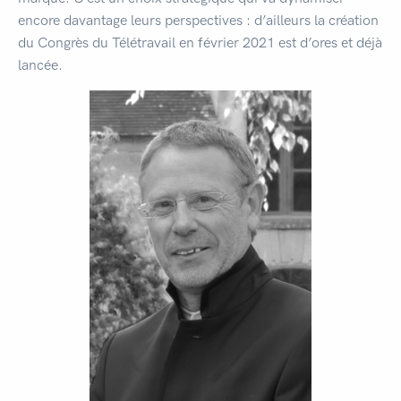
encore davantage leurs perspectives : d’ailleurs la création
du Congrès du Télétravail en février 2021 est d’ores et déjà
lancée.