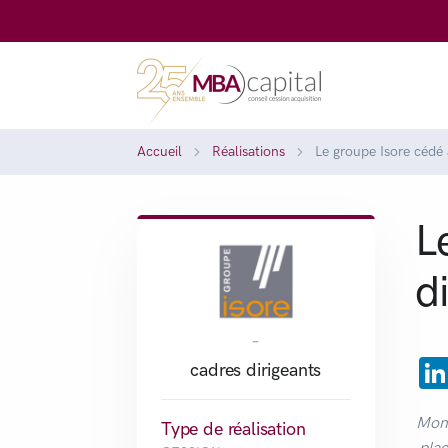
Accueil
Réalisations
Le groupe Isore cédé 
L
d
-
cadres dirigeants
Mons
Type de réalisation
plac