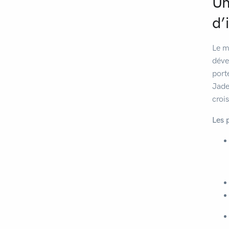
Un
d’
Le m
déve
port
Jade
croi
Les p
Man