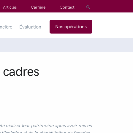
Articles
Carrière
Contact
Nos opérations
ancière
Évaluation
s cadres
 réaliser leur patrimoine après avoir mis en
isolation et de la réhabilitation de façades.