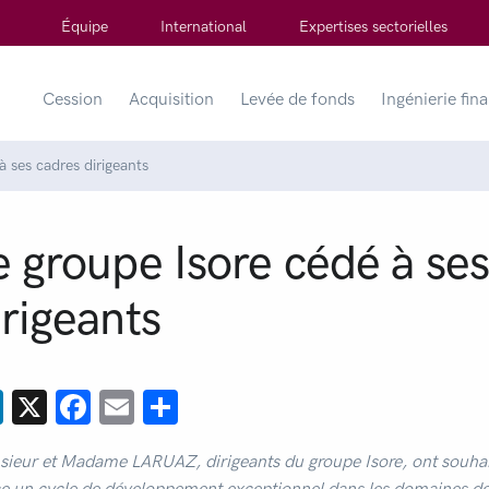
Équipe
International
Expertises sectorielles
Cession
Acquisition
Levée de fonds
Ingénierie fin
à ses cadres dirigeants
e groupe Isore cédé à se
irigeants
LinkedIn
X
Facebook
Email
Partager
ieur et Madame LARUAZ, dirigeants du groupe Isore, ont souhaité
e un cycle de développement exceptionnel dans les domaines de l’