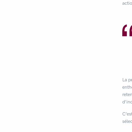
acti
La p
enth
rete
d’in
C’es
séle