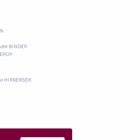
AN
ndre BINDER
 LEROY
ce HIRBERSEK