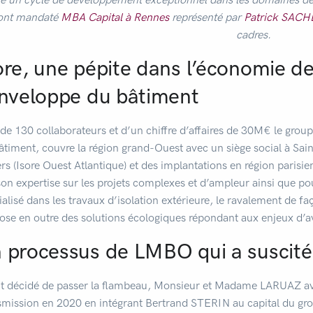
 ont mandaté
MBA Capital à Rennes
représenté par
Patrick SACH
cadres.
ore, une pépite dans l’économie de 
enveloppe du bâtiment
 de 130 collaborateurs et d’un chiffre d’affaires de 30M€ le group
âtiment, couvre la région grand-Ouest avec un siège social à Sain
rs (Isore Ouest Atlantique) et des implantations en région parisi
son expertise sur les projets complexes et d’ampleur ainsi que pou
alisé dans les travaux d’isolation extérieure, le ravalement de fa
ose en outre des solutions écologiques répondant aux enjeux d’aven
 processus de LMBO qui a suscité u
t décidé de passer la flambeau, Monsieur et Madame LARUAZ avai
smission en 2020 en intégrant Bertrand STERIN au capital du gr