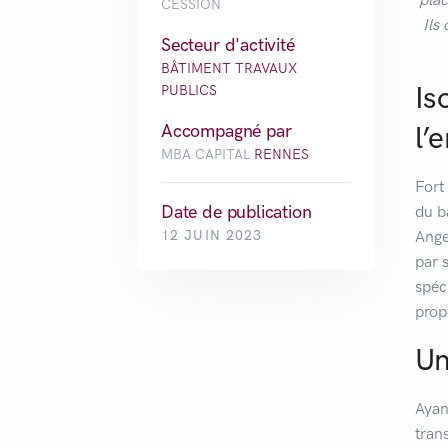
CESSION
Ils
Secteur d'activité
BÂTIMENT TRAVAUX
Is
PUBLICS
l’
Accompagné par
MBA CAPITAL
RENNES
Fort
Date de publication
du b
Ange
12 JUIN 2023
par 
spéci
prop
Un
Ayan
tran