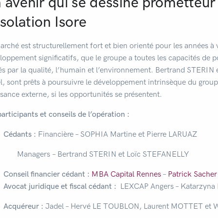
 avenir qui se dessine prometteur
isolation Isore
arché est structurellement fort et bien orienté pour les années à v
loppement significatifs, que le groupe a toutes les capacités de 
és par la qualité, l’humain et l’environnement. Bertrand STER
l, sont prêts à poursuivre le développement intrinsèque du groupe
ssance externe, si les opportunités se présentent.
articipants et conseils de l’opération :
Cédants :
Financière – SOPHIA Martine et Pierre LARUAZ
agers – Bertrand STERIN et Loïc STEFANELLY
Conseil financier cédant :
MBA Capital Rennes
–
Patrick Sacher
Avocat juridique et fiscal cédant :
LEXCAP Angers – Katarzyn
Acquéreur :
Jadel – Hervé LE TOUBLON, Laurent MOTTET et 