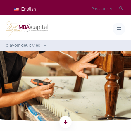
English
Parcourir
Accueil
>
Articles
>
Arnaud Seigneur : « Le luxe c’est
d’avoir deux vies ! »