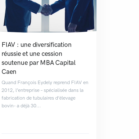
FIAV : une diversification
réussie et une cession
soutenue par MBA Capital
Caen
Quand François Eydely reprend FIAV en
2012, l’entreprise – spécialisée dans la
fabrication de tubulaires d’élevage
bovin- a déjà 30...