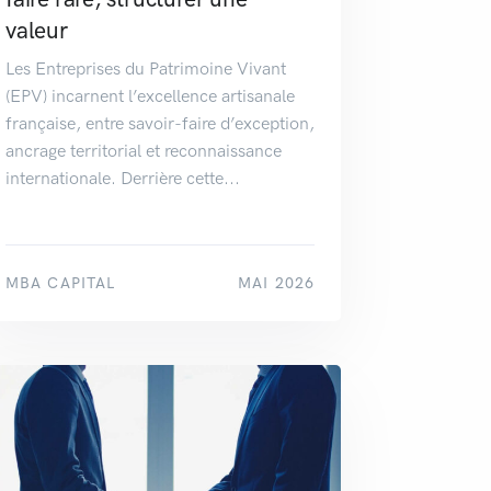
valeur
Les Entreprises du Patrimoine Vivant
(EPV) incarnent l’excellence artisanale
française, entre savoir-faire d’exception,
ancrage territorial et reconnaissance
internationale. Derrière cette...
MBA CAPITAL
MAI 2026