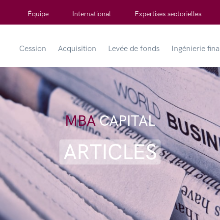
Équipe
International
Expertises sectorielles
Cession
Acquisition
Levée de fonds
Ingénierie fin
MBA
CAPITAL
ARTICLES