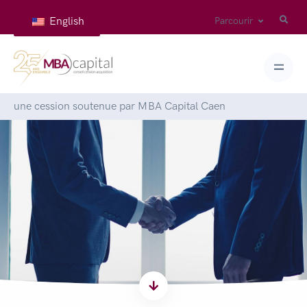
English
Parcourir
Accueil
>
Articles
>
FIAV : une diversification réussie et
une cession soutenue par MBA Capital Caen