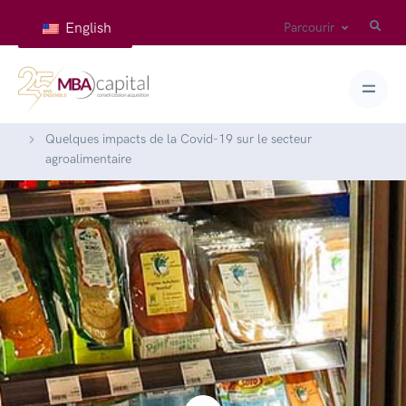
English
Parcourir
Accueil
Articles
Actualités
Quelques impacts de la Covid-19 sur le secteur
agroalimentaire