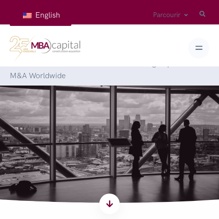
English
Parcourir
Accueil
>
Articles
>
Lettre semestrielle du groupe NTIC de
M&A Worldwide