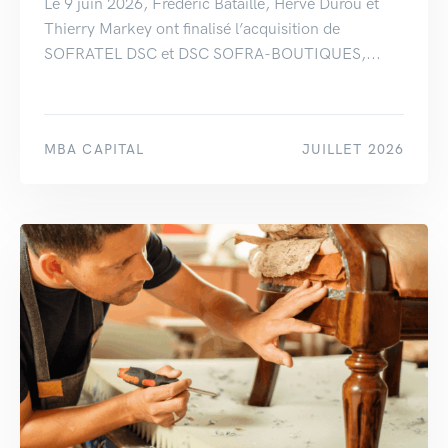
Le 9 juin 2026, Frédéric Bataille, Hervé Durou et
Thierry Markey ont finalisé l’acquisition de
SOFRATEL DSC et DSC SOFRA-BOUTIQUES,...
MBA CAPITAL
JUILLET 2026