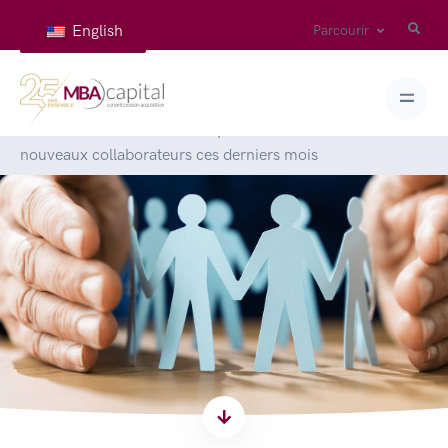
English
Parcourir
Accueil
>
Articles
>
MBA Capital annonce l’arrivée de 3
nouveaux collaborateurs ces derniers mois