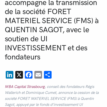
accompagne la transmission
de la société FORET
MATERIEL SERVICE (FMS) à
QUENTIN SAGOT, avec le
soutien de UI
INVESTISSEMENT et des
fondateurs
LinkedIn
X
Facebook
Email
Partager
MBA Capital Strasbourg
, conseil des fondateurs Régis
Wallerich et Dominique Cumet, annonce la cession de la
société FORET MATERIEL SERVICE (FMS) à Quentin
Sagot, appuyé par le fonds d’investissement UI