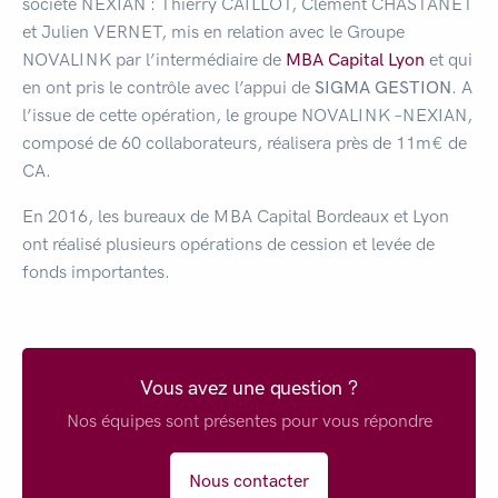
société NEXIAN : Thierry CAILLOT, Clément CHASTANET
et Julien VERNET, mis en relation avec le Groupe
NOVALINK par l’intermédiaire de
MBA Capital Lyon
et qui
en ont pris le contrôle avec l’appui de
SIGMA GESTION
. A
l’issue de cette opération, le groupe NOVALINK –NEXIAN,
composé de 60 collaborateurs, réalisera près de 11m€ de
CA.
En 2016, les bureaux de MBA Capital Bordeaux et Lyon
ont réalisé plusieurs opérations de cession et levée de
fonds importantes.
Vous avez une question ?
Nos équipes sont présentes pour vous répondre
Nous contacter