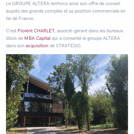
Le GROUPE ALTERA renforce ainsi son offre de conseil
auprès des grands comptes et sa position commerciale en
Ile de France.
C’est
Florent CHARLET
, associé-gérant dans les bureaux
lillois de
MBA Capital
qui a conseillé le groupe ALTERA
dans son
acquisition
de STRATEGO.