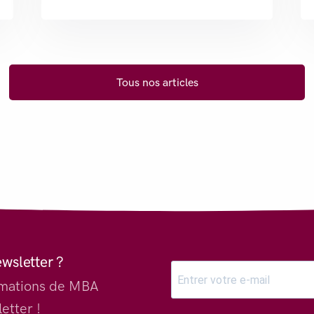
Tous nos articles
ewsletter ?
ormations de MBA
etter !