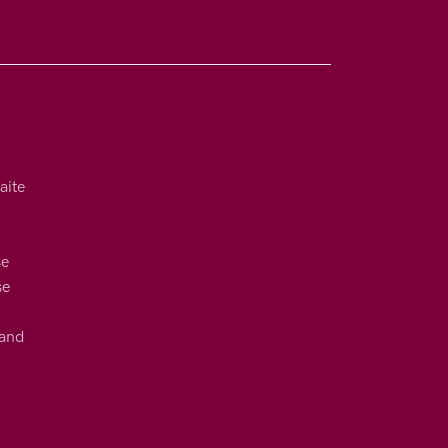
aite
se
se
uand