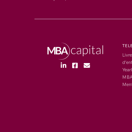
TEL
Livre
d’en
Year
MBA 
Ment