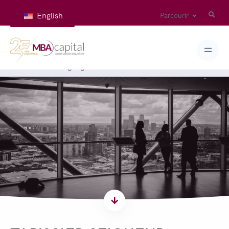
English
Parcourir
Accueil
>
Témoignages
>
TAPISSIER SEIGNEUR