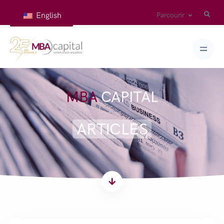
English
Parcourir
MBA
CAPITAL
ARTICLES